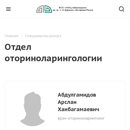
Главная
Специалисты центра
Отдел
оториноларингологии
Абдулгамидов
Арслан
Ханбагамаевич
врач-оториноларинголог