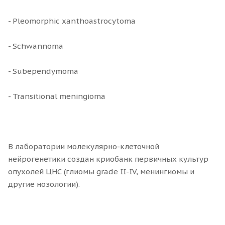
- Pleomorphic xanthoastrocytoma
- Schwannoma
- Subependymoma
- Transitional meningioma
В лаборатории молекулярно-клеточной
нейрогенетики создан криобанк первичных культур
опухолей ЦНС (глиомы grade II-IV, менингиомы и
другие нозологии).