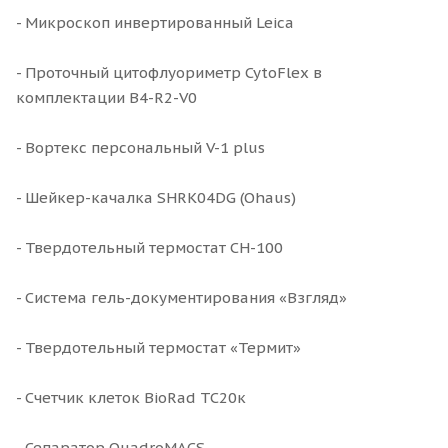
- Микроскоп инвертированный Leica
- Проточный цитофлуориметр CytoFlex в
комплектации B4-R2-V0
- Вортекс персональный V-1 plus
- Шейкер-качалка SHRK04DG (Ohaus)
- Твердотельный термостат СН-100
- Система гель-документирования «Взгляд»
- Твердотельный термостат «Термит»
- Счетчик клеток BioRad TC20к
- Сепаратор QuadroMACS