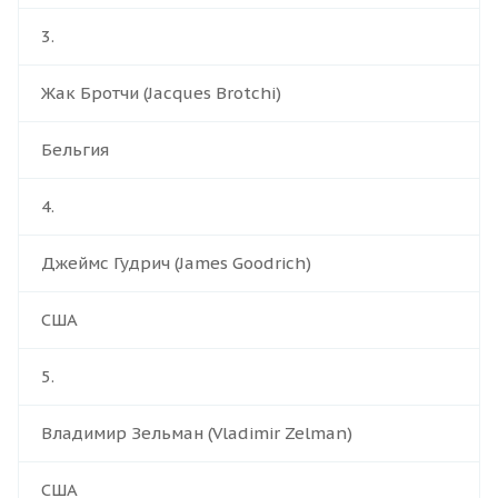
3.
Жак Бротчи (Jacques Brotchi)
Бельгия
4.
Джеймс Гудрич (James Goodrich)
США
5.
Владимир Зельман (Vladimir Zelman)
США