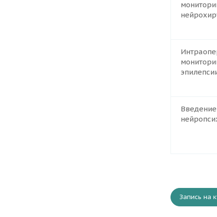
монитори
нейрохир
Интраопе
монитори
эпилепси
Введение
нейропси
Запись на к