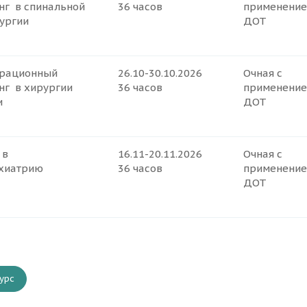
нг в спинальной
36 часов
применени
ургии
ДОТ
рационный
26.10-30.10.2026
Очная с
нг в хирургии
36 часов
применени
и
ДОТ
 в
16.11-20.11.2026
Очная с
хиатрию
36 часов
применени
ДОТ
урс