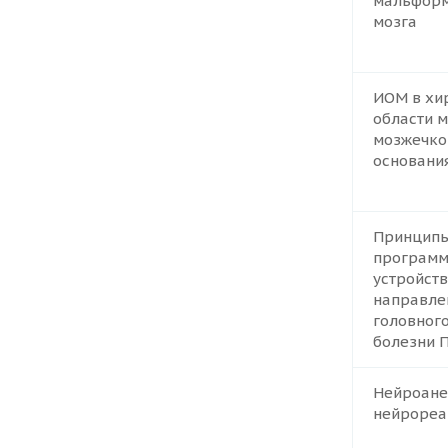
мальформ
мозга
ИОМ в хир
области м
мозжечков
основани
Принцип
программ
устройств
направле
головного
болезни 
Нейроане
нейрореа