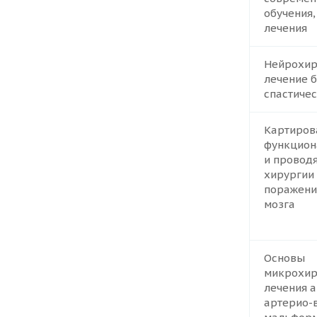
обучения,
лечения
Нейрохир
лечение 
спастиче
Картиров
функцион
и провод
хирургии
поражени
мозга
Основы
микрохир
лечения 
артерио-