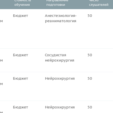
Стоимость
Направление
Число
обучения
подготовки
слушателей
Бюджет
Анестезиология-
50
ем
реаниматология
Бюджет
Сосудистая
50
ем
нейрохирургия
Бюджет
Нейрохирургия
50
ем
Бюджет
Нейрохирургия
50
ем