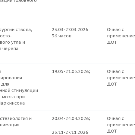
аций головного
ургии ствола,
23.03-27.03.2026
Очная с
осто-
36 часов
применени
ого угла и
ДОТ
я черепа
ы
19.05-21.05.2026;
Очная с
ирования
применени
 для
ДОТ
нной стимуляции
 мозга при
Паркинсона
стезиология и
20.04-24.04.2026;
Очная с
нимация
применени
ДОТ
23.11-27.11.2026