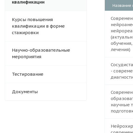
квалификации
Название 
Современ
Курсы повышения
нейроане
квалификации в форме
нейрореа
стажировки
(актуаль
обучения,
лечения)
Научно-образовательные
мероприятия
Сосудист
- соврем
Тестирование
диагности
Документы
Совреме
образова
научные 
подготов
Нейрохир
современ