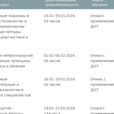
Даты проведения,
Форма
курса
продолжительность
обучения
ные подходы в
26.01-30.01.2026
Очная с
стезиологии и
36 часов
применени
ниматологии
ДОТ
ные методы
 диагностики и
ая нейрохирургия
02.02-06.02.2026
Очная с
енные принципы
36 часов
применени
ки и лечения
ДОТ
нные
16.02-20.02.2026
Очная, с
тельные и
36 часов
применени
технологии в
ДОТ
ке специалистов
ургия -
24.02-21.03.2026
Очная с
ные методы
144 часа
применени