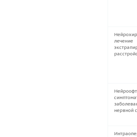
Нейрохир
лечение
экстрапи
расстрой
Нейроофт
симптома
заболева
нервной 
Интраопе