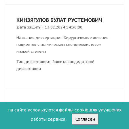
КИНЗЯГУЛОВ БУЛАТ РУСТЕМОВИЧ
Дата защиты: 13.02.2024 14:30:00
Название диссертации: Хирургическое лечение
пациентов с истмическим спондилолистезом
низкой степени
Тип диссертации: Защита кандидатской
диссертации
ДЕМИН МАКСИМ ОЛЕГОВИЧ
На сайте используются
файлы cookie
для улучшения
Дата защиты: 26.03.2024 10:00:00
работы сервиса.
Согласен
Название диссертации: Результаты
гемисферотомии у детей с полушарной