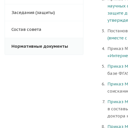
научных 
Заседания (защиты)
защите д
утвержде
Состав совета
Постановл
(вместе 
Нормативные документы
Приказ № 
«Интерне
Приказ М
базе ФГА
Приказ М
соискани
Приказ М
в состав
доктора 
Приказ М