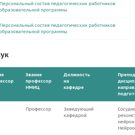
Персональный состав педагогических работников
образовательной программы
Персональный состав педагогических работников
образовательной программы
аук
ие
Звание
Должность
Препо
ессор
профессор
на
дисцип
НМИЦ
кафедре
направ
подгот
Профессор
Заведующий
Сосуди
кафедрой
реконс
нейрох
Нейроо