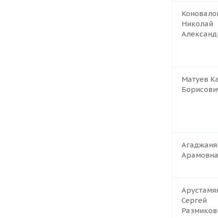
Коновало
Николай
Александ
Матуев К
Борисови
Агаджаня
Арамовн
Арустамя
Сергей
Размиков