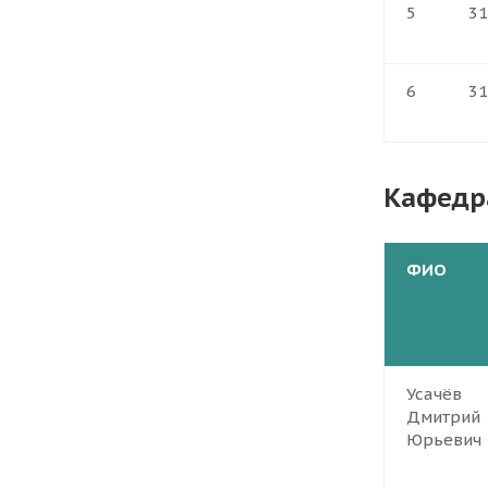
5
31
6
31
Кафедр
ФИО
Усачёв
Дмитрий
Юрьевич