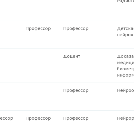
Радиот
Профессор
Профессор
Детска
нейрох
Доцент
Доказа
медици
биомет
информ
Профессор
Нейроо
ессор
Профессор
Профессор
Нейрор