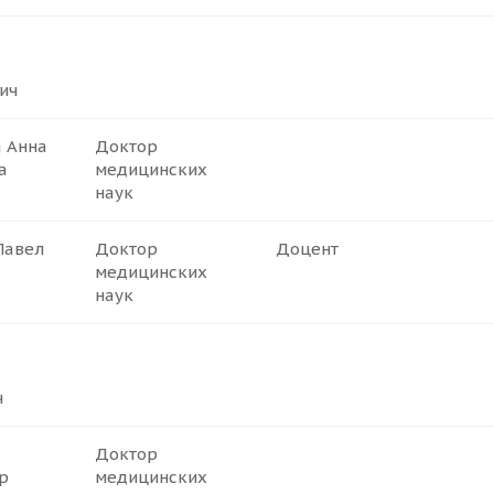
ич
 Анна
Доктор
а
медицинских
наук
Павел
Доктор
Доцент
медицинских
наук
ч
Доктор
р
медицинских