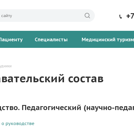
+
Пациенту
Специалисты
Медицинский туризм
удники
вательский состав
ство. Педагогический (научно-педа
 о руководстве