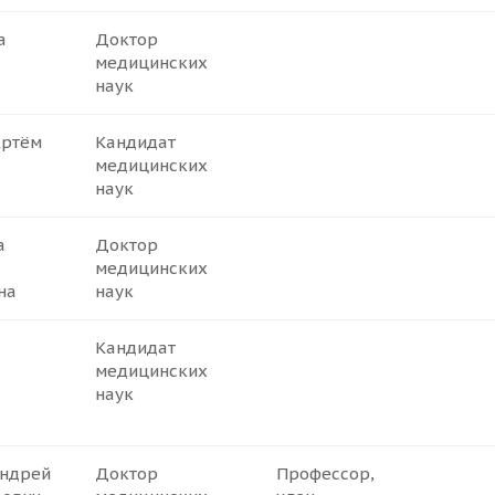
а
Доктор
медицинских
наук
Артём
Кандидат
медицинских
наук
а
Доктор
медицинских
на
наук
Кандидат
медицинских
наук
Андрей
Доктор
Профессор,