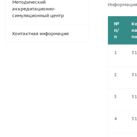
Методический
Информация 
аккредитационно-
симуляционный центр
№
Ко
п/
н
Контактная информация
п
п
1
31
2
31
3
31
4
31