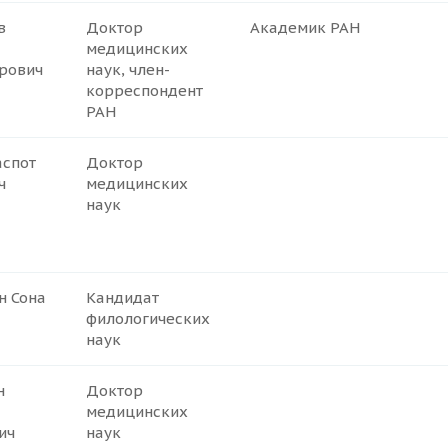
в
Доктор
Академик РАН
медицинских
рович
наук, член-
корреспондент
РАН
аспот
Доктор
ч
медицинских
наук
н Сона
Кандидат
а
филологических
наук
н
Доктор
медицинских
ич
наук