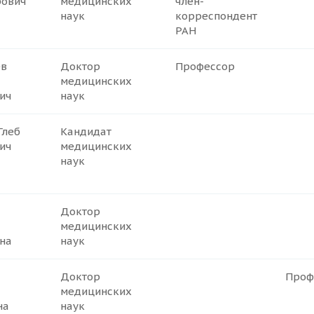
ович
медицинских
член-
наук
корреспондент
РАН
ев
Доктор
Профессор
медицинских
ич
наук
Глеб
Кандидат
ич
медицинских
наук
Доктор
медицинских
на
наук
Доктор
Проф
медицинских
на
наук