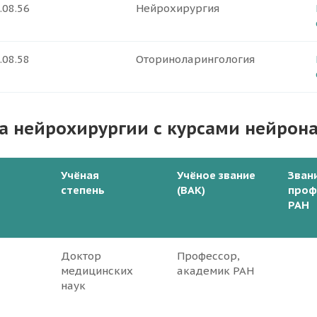
.08.56
Нейрохирургия
.08.58
Оториноларингология
а нейрохирургии с курсами нейрон
Учёная
Учёное звание
Зван
степень
(ВАК)
проф
РАН
Доктор
Профессор,
медицинских
академик РАН
наук