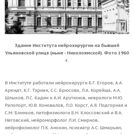
Здание Института нейрохирургии на бывшей
Ульяновской улице (ныне - Николоямской). Фото 1960
г.
В Институте работали нейрохирурги Б.Г. Егоров, А.А.
Арендт, К.Г. Тэриан, С.С. Брюсова, Л.А. Корейша, А.А.
Шлыков, Л.С. Кадин и А.И. Арутюнов, неврологи М.Ю.
Рапопорт, Ю.В. Коновалов, Л.О. Корст, А.Я. Подгорная и
С.М. Блинков, патофизиологи Б.Н. Клоссовский и В.А.
Неговский, нейроморфолог Л.И. Смирнов,
нейрофизиолог П.К. Анохин, психиатр А.С. Шмарьян,