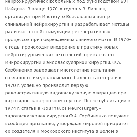
нейрохирургических больных под руководством В.Л.
Найдина. В конце 1970-х годов А.В. Лившиц
организует при Институте Всесоюзный центр
спинальной нейрохирургии и разрабатывает методы
радиочастотной стимуляции регенеративных
процессов при повреждениях спинного мозга. В 1970-
е годы происходит внедрение в практику новых
нейрохирургических технологий, прежде всего
микрохирургии и эндоваскулярной хирургии. Ф.А.
Сербиненко завершает многолетние испытания
созданного им управляемого баллон-катетера и в
1970 г. успешно производит первую
реконструктивную эндоваскулярную операцию при
каротидно-кавернозном соустье. После публикации в
1974 г. статьи в «Journal of Neurosurgery»
эндоваскулярная хирургия Ф.А. Сербиненко получает
всеобщее признание, утверждая мировой приоритет
ее создателя и Московского института в целом в