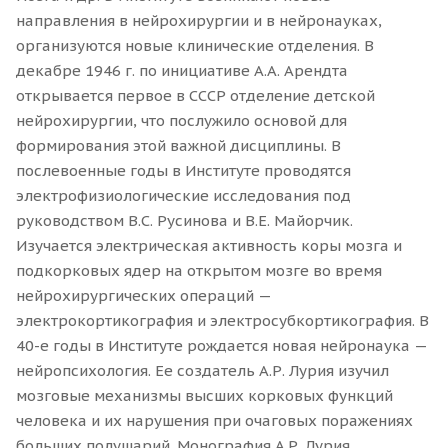
направления в нейрохирургии и в нейронауках,
организуются новые клинические отделения. В
декабре 1946 г. по инициативе А.А. Арендта
открывается первое в СССР отделение детской
нейрохирургии, что послужило основой для
формирования этой важной дисциплины. В
послевоенные годы в Институте проводятся
электрофизиологические исследования под
руководством В.С. Русинова и В.Е. Майорчик.
Изучается электрическая активность коры мозга и
подкорковых ядер на открытом мозге во время
нейрохирургических операций —
электрокортикография и электросубкортикография. В
40-е годы в Институте рождается новая нейронаука —
нейропсихология. Ее создатель А.Р. Лурия изучил
мозговые механизмы высших корковых функций
человека и их нарушения при очаговых поражениях
больших полушарий. Монография А.Р. Лурия