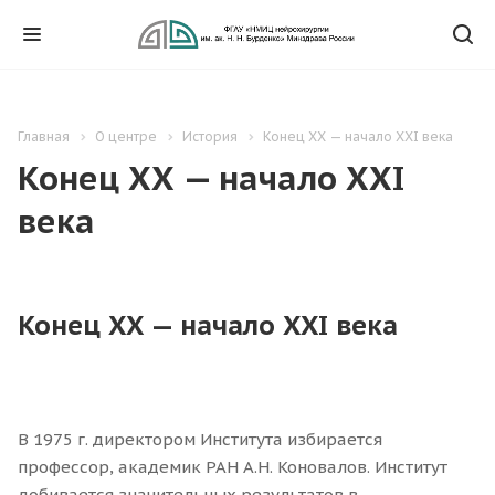
Главная
О центре
История
Конец ХХ — начало ХХI века
Конец ХХ — начало ХХI
века
Конец ХХ — начало ХХI века
В 1975 г. директором Института избирается
профессор, академик РАН А.Н. Коновалов. Институт
добивается значительных результатов в