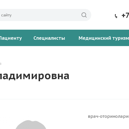
+
Пациенту
Специалисты
Медицинский туризм
а
Владимировна
врач-оторинолари