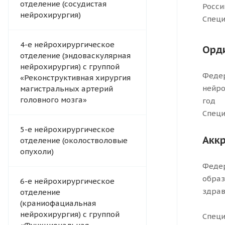
отделение (сосудистая
Росси
нейрохирургия)
Специ
4-e нейрохирургическое
Орд
отделение (эндоваскулярная
нейрохирургия) с группой
Федер
«Реконструктивная хирургия
нейро
магистральных артерий
головного мозга»
год
Специ
5-е нейрохирургическое
Акк
отделение (околостволовые
опухоли)
Федер
образ
6-е нейрохирургическое
здрав
отделение
(краниофациальная
нейрохирургия) с группой
Специ