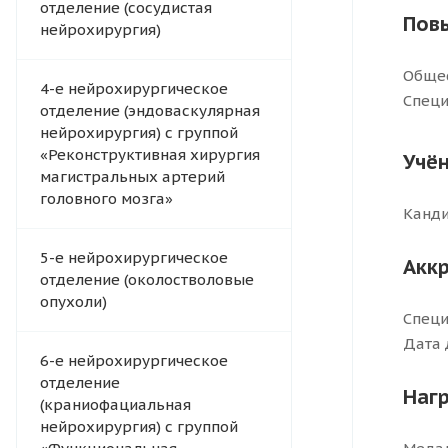
отделение (сосудистая
Пов
нейрохирургия)
Общес
4-e нейрохирургическое
Специ
отделение (эндоваскулярная
нейрохирургия) с группой
«Реконструктивная хирургия
Учён
магистральных артерий
головного мозга»
Канди
5-е нейрохирургическое
Акк
отделение (околостволовые
опухоли)
Специ
Дата 
6-е нейрохирургическое
отделение
Наг
(краниофациальная
нейрохирургия) с группой