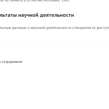
ь «В память 850-летия Москвы», 1997
ультаты научной деятельности
льные данные о научной деятельности специалиста досту
к сотрудников