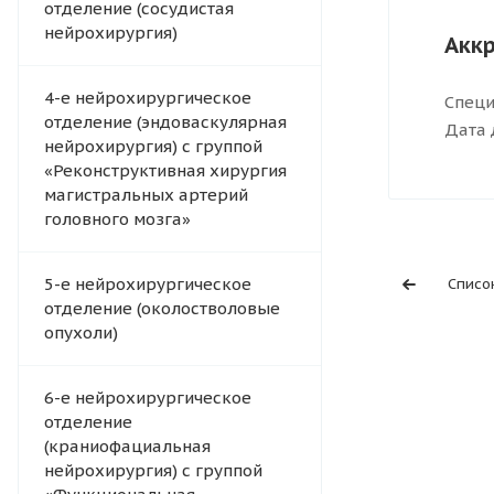
отделение (сосудистая
нейрохирургия)
Акк
4-e нейрохирургическое
Специ
отделение (эндоваскулярная
Дата 
нейрохирургия) с группой
«Реконструктивная хирургия
магистральных артерий
головного мозга»
5-е нейрохирургическое
Списо
отделение (околостволовые
опухоли)
6-е нейрохирургическое
отделение
(краниофациальная
нейрохирургия) с группой