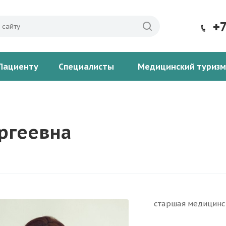
+
Пациенту
Специалисты
Медицинский туризм
ргеевна
cтаршая медицинс