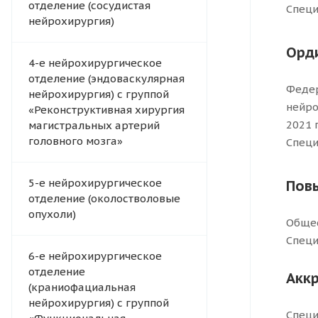
отделение (сосудистая
Специ
нейрохирургия)
Орд
4-e нейрохирургическое
отделение (эндоваскулярная
Федер
нейрохирургия) с группой
нейро
«Реконструктивная хирургия
2021 
магистральных артерий
головного мозга»
Специ
5-е нейрохирургическое
Пов
отделение (околостволовые
опухоли)
Общес
Специ
6-е нейрохирургическое
отделение
Акк
(краниофациальная
нейрохирургия) с группой
Специ