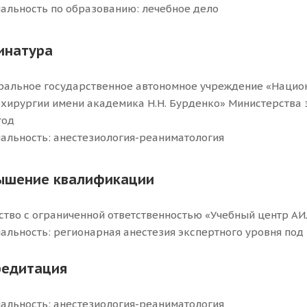
альность по образованию: лечебное дело
инатура
альное государственное автономное учреждение «Нацио
хирургии имени академика Н.Н. Бурденко» Министерства
год
альность: анестезиология-реаниматология
ышение квалификации
тво с ограниченной ответственностью «Учебный центр АИЛ
альность: регионарная анестезия экспертного уровня под
редитация
альность: анестезиология-реаниматология