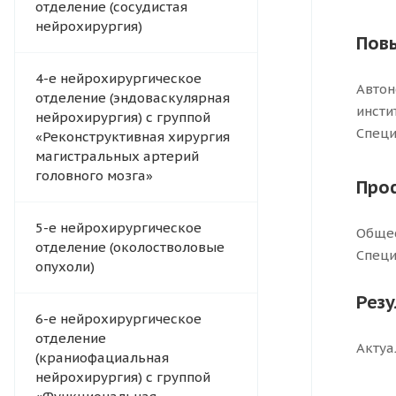
отделение (сосудистая
нейрохирургия)
Пов
4-e нейрохирургическое
Автон
отделение (эндоваскулярная
инсти
нейрохирургия) с группой
Специ
«Реконструктивная хирургия
магистральных артерий
головного мозга»
Про
5-е нейрохирургическое
Общес
отделение (околостволовые
Специ
опухоли)
Рез
6-е нейрохирургическое
отделение
Актуа
(краниофациальная
нейрохирургия) с группой