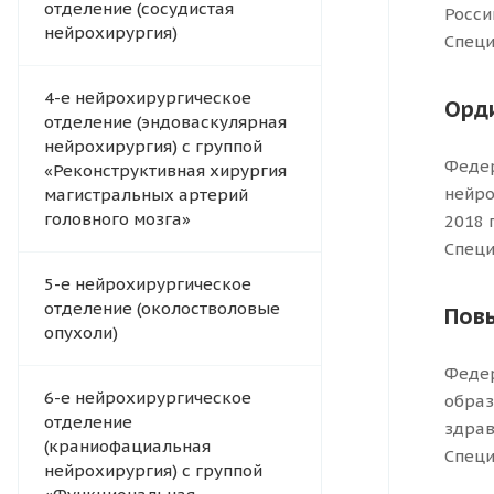
отделение (сосудистая
Росси
нейрохирургия)
Специ
4-e нейрохирургическое
Орд
отделение (эндоваскулярная
нейрохирургия) с группой
Федер
«Реконструктивная хирургия
нейро
магистральных артерий
головного мозга»
2018 
Специ
5-е нейрохирургическое
отделение (околостволовые
Пов
опухоли)
Федер
6-е нейрохирургическое
образ
отделение
здрав
(краниофациальная
Специ
нейрохирургия) с группой