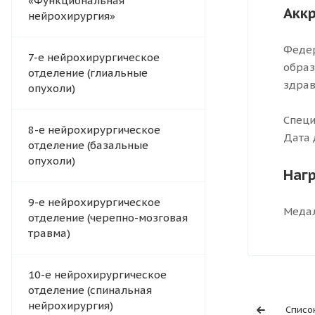
«Функциональная
Акк
нейрохирургия»
Федер
7-е нейрохирургическое
образ
отделение (глиальные
здрав
опухоли)
Специ
8-е нейрохирургическое
Дата 
отделение (базальные
опухоли)
Наг
9-е нейрохирургическое
Медал
отделение (черепно-мозговая
травма)
10-е нейрохирургическое
отделение (спинальная
нейрохирургия)
Списо