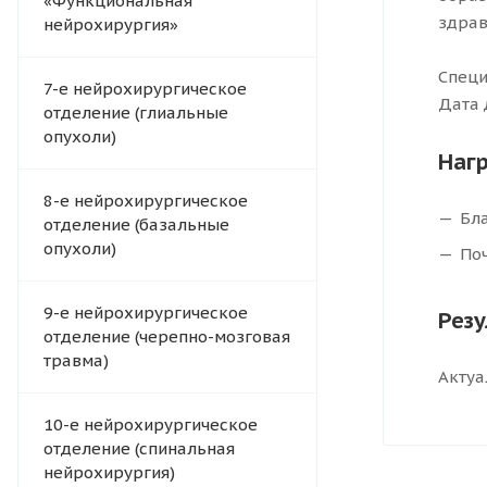
«Функциональная
здрав
нейрохирургия»
Специ
7-е нейрохирургическое
Дата 
отделение (глиальные
опухоли)
Наг
8-е нейрохирургическое
Бл
отделение (базальные
опухоли)
По
9-е нейрохирургическое
Рез
отделение (черепно-мозговая
травма)
Актуа
10-е нейрохирургическое
отделение (спинальная
нейрохирургия)