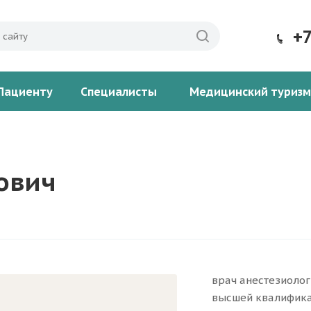
+
Пациенту
Специалисты
Медицинский туризм
ович
врач анестезиоло
высшей квалифика