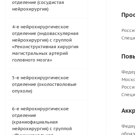
отделение (сосудистая
нейрохирургия)
Про
4-e нейрохирургическое
Росси
отделение (эндоваскулярная
Специ
нейрохирургия) с группой
«Реконструктивная хирургия
магистральных артерий
Пов
головного мозга»
Федер
5-е нейрохирургическое
Моско
отделение (околостволовые
Росси
опухоли)
Специ
6-е нейрохирургическое
Акк
отделение
(краниофациальная
Федер
нейрохирургия) с группой
образ