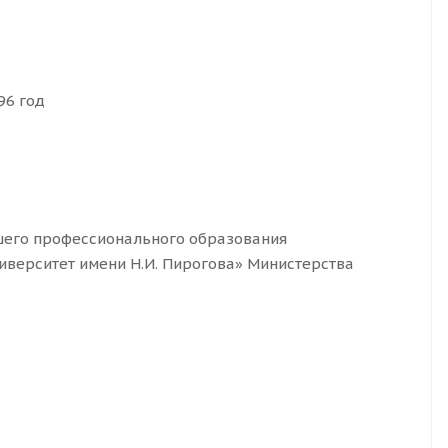
96 год
шего профессионального образования
верситет имени Н.И. Пирогова» Министерства