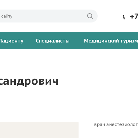
+
Пациенту
Специалисты
Медицинский туризм
сандрович
врач анестезиоло