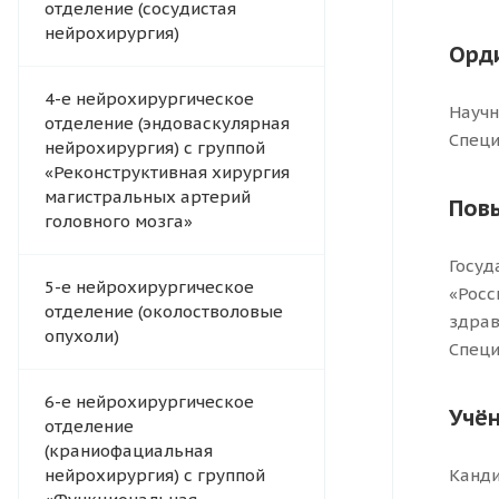
отделение (сосудистая
нейрохирургия)
Орд
4-e нейрохирургическое
Научн
отделение (эндоваскулярная
Специ
нейрохирургия) с группой
«Реконструктивная хирургия
магистральных артерий
Пов
головного мозга»
Госуд
5-е нейрохирургическое
«Росс
отделение (околостволовые
здрав
опухоли)
Специ
6-е нейрохирургическое
Учён
отделение
(краниофациальная
нейрохирургия) с группой
Канди