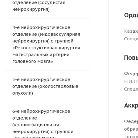
отделение (сосудистая
нейрохирургия)
Орд
4-e нейрохирургическое
Казах
отделение (эндоваскулярная
Специ
нейрохирургия) с группой
«Реконструктивная хирургия
магистральных артерий
Пов
головного мозга»
Федер
5-е нейрохирургическое
Н.И. 
отделение (околостволовые
Специ
опухоли)
Акк
6-е нейрохирургическое
отделение
Федер
(краниофациальная
образ
нейрохирургия) с группой
здрав