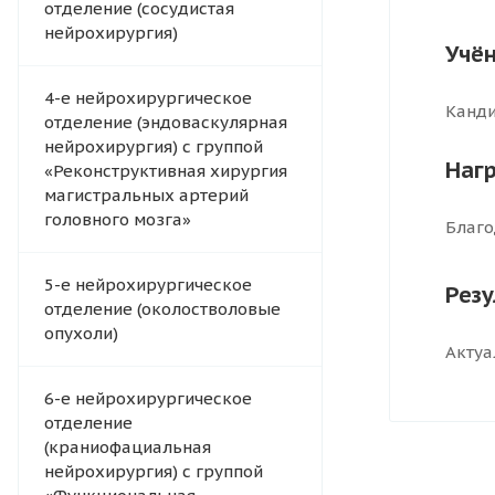
отделение (сосудистая
нейрохирургия)
Учён
4-e нейрохирургическое
Канди
отделение (эндоваскулярная
нейрохирургия) с группой
Наг
«Реконструктивная хирургия
магистральных артерий
головного мозга»
Благо
5-е нейрохирургическое
Рез
отделение (околостволовые
опухоли)
Актуа
6-е нейрохирургическое
отделение
(краниофациальная
нейрохирургия) с группой