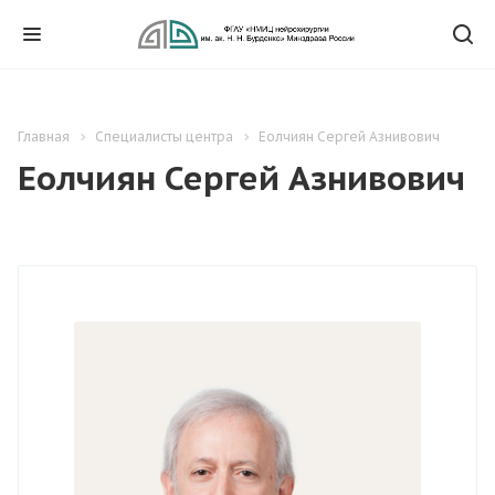
Главная
Специалисты центра
Еолчиян Сергей Азнивович
Еолчиян Сергей Азнивович