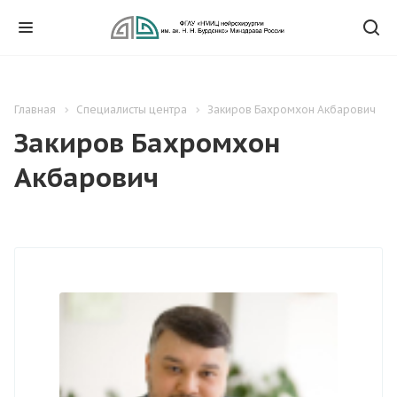
Главная
Специалисты центра
Закиров Бахромхон Акбарович
Закиров Бахромхон
Акбарович