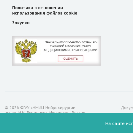
Политика в отношении
использования файлов cookie
Закупки
© 2026 ФГАУ «НМИЦ Нейрохирургии
Доку
им. ак. Н.Н. Бурденко» Минздрава России.
Все права защищены.
На сайте ис