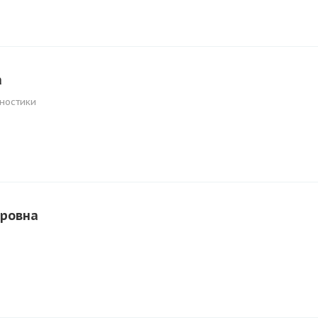
а
ностики
ировна