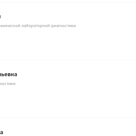
ч
линической лабораторной диагностики
льевна
ностики
на