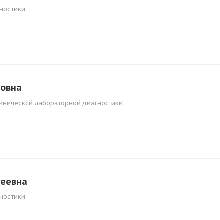
ностики
новна
линической лабораторной диагностики
сеевна
ностики