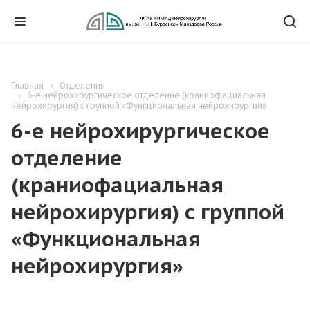
Главная
Отделения
6-е нейрохирургическое отделение (краниофациальная
нейрохирургия) с группой «Функциональная нейрохирургия»
6-е нейрохирургическое
отделение
(краниофациальная
нейрохирургия) с группой
«Функциональная
нейрохирургия»