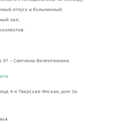
емый отпуск и больничный;
ный зал;
коллектив.
36 97 – Светлана Валентиновна
i.ru
лица 4-я Тверская-Ямская, дом 16.
ться