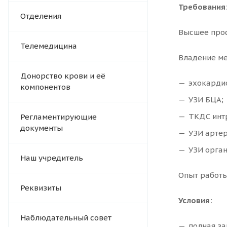
Требования
Отделения
Высшее проф
Телемедицина
Владение ме
Донорство крови и её
эхокарди
компонентов
УЗИ БЦА;
ТКДС инт
Регламентирующие
документы
УЗИ артер
УЗИ орга
Наш учредитель
Опыт работы 
Реквизиты
Условия:
Наблюдательный совет
полная за