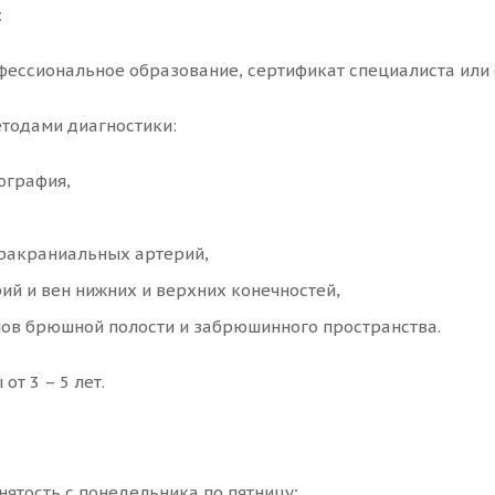
:
ессиональное образование, сертификат специалиста или 
тодами диагностики:
ография,
ракраниальных артерий,
ий и вен нижних и верхних конечностей,
нов брюшной полости и забрюшинного пространства.
от 3 – 5 лет.
нятость с понедельника по пятницу;