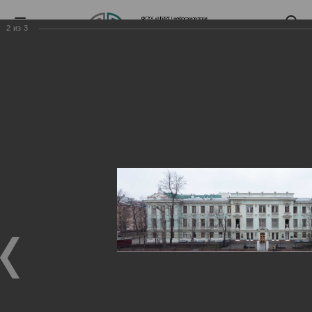
2
из
3
Главная
Medical tourism
Gallery
Gallery
Медицинский туризм