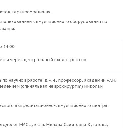
истов здравоохранения.
спользованием симуляционного оборудования по
ования.
о 14:00.
тся через центральный вход строго по
по научной работе, д.м.н., профессор, академик РАН,
елением (спинальная нейрохирургия) Николай
еского аккредитационно-симуляционного центра,
тодолог МАСЦ, к.ф.н. Милана Сахитовна Куготова,