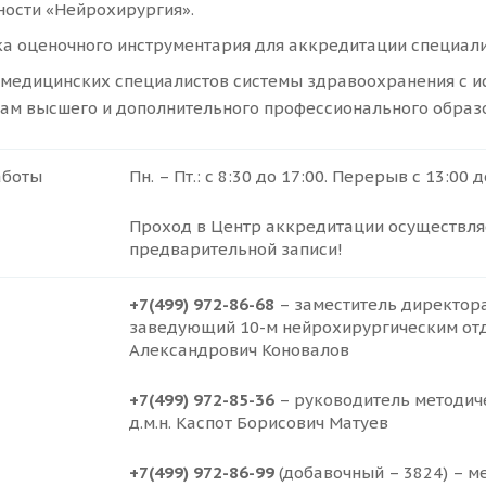
ности «Нейрохирургия».
ка оценочного инструментария для аккредитации специал
 медицинских специалистов системы здравоохранения с и
ам высшего и дополнительного профессионального образ
аботы
Пн. – Пт.: с 8:30 до 17:00. Перерыв с 13:00 д
Проход в Центр аккредитации осуществляе
предварительной записи!
+7(499) 972-86-68
– заместитель директора 
заведующий 10-м нейрохирургическим отд
Александрович Коновалов
+7(499) 972-85-36
– руководитель методич
д.м.н. Каспот Борисович Матуев
+7(499) 972-86-99
(добавочный – 3824) – ме